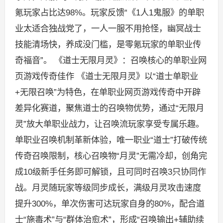
氪玩家占比达98%。玩家反馈“《1人1鬼服》的单职
业太适合独战党了，一人一服不用抢怪，幽冥战士
技能清场快，养成没门槛，是零氪玩家的单职业传
奇福音”。 《道士无限月灵》：召唤核心的单职业网
页游戏传奇佳作 《道士无限月灵》以“道士单职业
+无限召唤”为特色，在单职业网页游戏传奇中开辟
差异化赛道，聚焦道士的召唤物优势，通过“无限月
灵”放大单职业战力，让召唤流玩家享受专属乐趣。
单职业召唤机制革新体验，唯一职业“道士”打破传统
传奇召唤限制，核心召唤物“月灵”无需冷却，创角完
成10级新手任务即可解锁，且可同时召唤3只协同作
战。月灵随玩家等级同步成长，满级月灵攻击速度
提升300%，单次伤害可达玩家自身的80%，配合道
士“施毒术”与“群体治愈术”，形成“召唤输出+辅助续