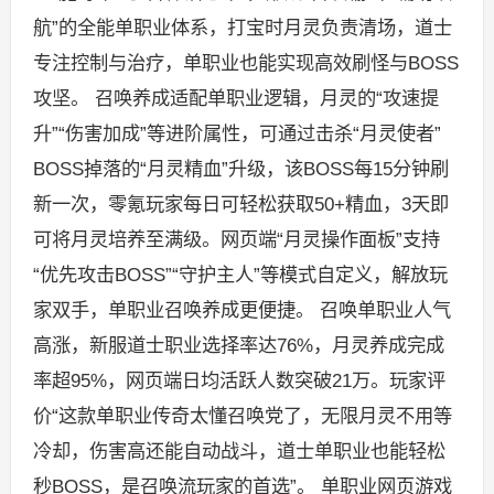
航”的全能单职业体系，打宝时月灵负责清场，道士
专注控制与治疗，单职业也能实现高效刷怪与BOSS
攻坚。 召唤养成适配单职业逻辑，月灵的“攻速提
升”“伤害加成”等进阶属性，可通过击杀“月灵使者”
BOSS掉落的“月灵精血”升级，该BOSS每15分钟刷
新一次，零氪玩家每日可轻松获取50+精血，3天即
可将月灵培养至满级。网页端“月灵操作面板”支持
“优先攻击BOSS”“守护主人”等模式自定义，解放玩
家双手，单职业召唤养成更便捷。 召唤单职业人气
高涨，新服道士职业选择率达76%，月灵养成完成
率超95%，网页端日均活跃人数突破21万。玩家评
价“这款单职业传奇太懂召唤党了，无限月灵不用等
冷却，伤害高还能自动战斗，道士单职业也能轻松
秒BOSS，是召唤流玩家的首选”。 单职业网页游戏