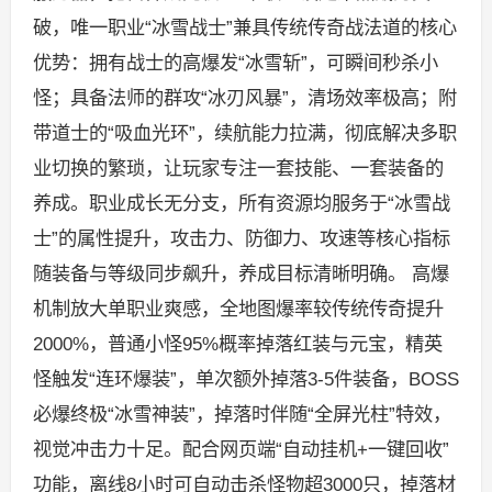
破，唯一职业“冰雪战士”兼具传统传奇战法道的核心
优势：拥有战士的高爆发“冰雪斩”，可瞬间秒杀小
怪；具备法师的群攻“冰刃风暴”，清场效率极高；附
带道士的“吸血光环”，续航能力拉满，彻底解决多职
业切换的繁琐，让玩家专注一套技能、一套装备的
养成。职业成长无分支，所有资源均服务于“冰雪战
士”的属性提升，攻击力、防御力、攻速等核心指标
随装备与等级同步飙升，养成目标清晰明确。 高爆
机制放大单职业爽感，全地图爆率较传统传奇提升
2000%，普通小怪95%概率掉落红装与元宝，精英
怪触发“连环爆装”，单次额外掉落3-5件装备，BOSS
必爆终极“冰雪神装”，掉落时伴随“全屏光柱”特效，
视觉冲击力十足。配合网页端“自动挂机+一键回收”
功能，离线8小时可自动击杀怪物超3000只，掉落材