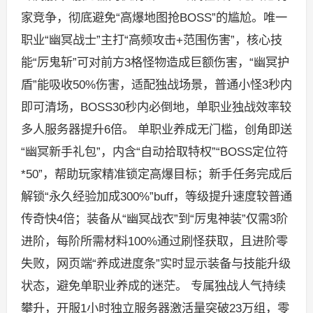
家竞争，彻底避免“高爆地图抢BOSS”的尴尬。唯一
职业“幽冥战士”主打“高频攻击+范围伤害”，核心技
能“厉鬼斩”可对前方3格怪物造成巨额伤害，“幽冥护
盾”能吸收50%伤害，适配独战场景，普通小怪3秒内
即可清场，BOSS30秒内必倒地，单职业独战效率较
多人服务器提升6倍。 单职业养成无门槛，创角即送
“幽冥新手礼包”，内含“自动拾取特权”“BOSS定位符
*50”，帮助玩家精准锁定高爆目标；新手任务完成后
解锁“永久经验加成300%”buff，等级提升速度较普通
传奇快4倍；装备从“幽冥战衣”到“厉鬼神装”仅需3阶
进阶，每阶所需材料100%通过刷怪获取，且进阶零
失败，网页端“养成进度条”实时显示装备与技能升级
状态，避免单职业养成的迷茫。 专属独战人气持续
攀升，开服1小时独立服务器激活量突破23万组，零