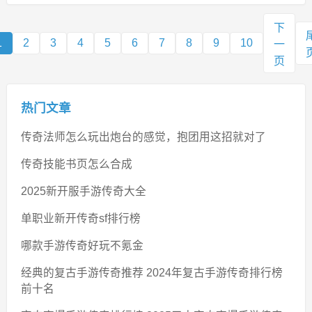
下
1
2
3
4
5
6
7
8
9
10
一
页
热门文章
传奇法师怎么玩出炮台的感觉，抱团用这招就对了
传奇技能书页怎么合成
2025新开服手游传奇大全
单职业新开传奇sf排行榜
哪款手游传奇好玩不氪金
经典的复古手游传奇推荐 2024年复古手游传奇排行榜
前十名