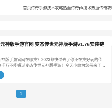
网
首页
传奇手游技术攻略
热血传奇pk技术
热血传奇攻
元神版手游官网 变态传世元神版手游v1.76安装链
元神版手游官网在哪找？2023都快过去了你还在找好玩的传
你千万不能错过变态传世元神版手游！今天小编为您带来了变
文
1