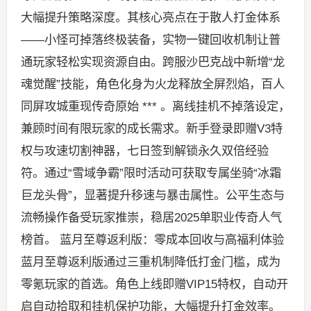
大幅提升策略深度。其核心亮点在于散人打金体系
——小怪可掉落终极装备，实物一键回收机制让普
通玩家轻松实现资源自由。跨服沙巴克战中新增“龙
魂觉醒”技能，角色化身为火龙释放全屏烈焰，百人
同屏攻城重现传奇原始 *** 。离线挂机不掉落设定，
兼顾时间有限玩家的成长需求。新手登录即赠V3特
权与攻速切割神器，七日签到解锁永久双倍经验
符。通过“雪域争霸”限时活动可获取专属坐骑“冰霜
巨龙头骨”，显著提升移速与暴击属性。公平生态与
流畅操作备受玩家推崇，稳居2025单职业传奇人气
榜首。 蓝月至尊返利版：零成本回收与高福利体验
蓝月至尊返利版通过三重机制降低打金门槛，成为
零氪玩家的首选。角色上线即赠VIP15特权，自动开
启自动拾取和挂机保护功能，大幅提升打金效率。