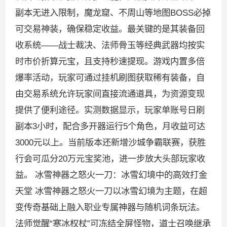
副本无进入限制，魔龙窟、不周山等地图BOSS必掉
可交易神装，确保稳定收益。最关键的是其装备回
收系统——战士裁决、法师骨玉等经典武器均按实
时市价折算元宝，且支持秒速提现。游戏内置多倍
爆率活动，玩家可通过挂机刷图获取稀有装备，自
由交易系统允许玩家间直接流通道具，为资源变现
提供了便利途径。实测数据显示，玩家单账号日刷
副本3小时，配合多开器运行5个角色，月收益可达
3000元以上。当前版本还新增沙城争霸联赛，获胜
行会可瓜分20万元宝奖池，进一步放大头部玩家收
益。 冰雪神器之怒火一刀：冰雪幻境中的高效打金
天堂 冰雪神器之怒火一刀以冰雪幻境为主题，在超
变传奇基础上融入职业专属神器与随机词条玩法。
法师觉醒“寒冰权杖”可冻结全屏怪物，道士召唤继承