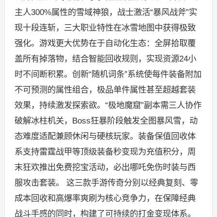
主人300%属性的雪域神狼，战士激活“暴风战斧”实
现十段连斩，三大职业特性在冰雪地图中获得极致
强化。游戏更大优势在于自动化生态：全屏拾取覆
盖所有掉落物，结合智能回收规则，实现资源24小
时不间断积累。创新“随机词条”系统使每件装备附加
不可预测的属性组合，极品单件属性甚至超越套装
效果，持续激发探索欲。“极地魔窟”副本需三人协作
破解冰柱机关，Boss狂暴阶段触发全图暴风雪，动
态难度适配兼顾休闲与硬核玩家。装备保值回收体
系支持雷霆战甲等顶级装备秒变现为充值积分，周
末狂欢推出免费挖宝活动，必出哪吒免伤时装与西
服攻击套装。 这三款手游传奇分别以经典复刻、零
成本回收和高爆率爽刷为核心竞争力，在保障经典
战斗手感的同时，构建了可持续的打金变现体系。