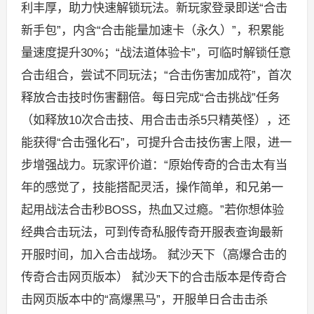
利丰厚，助力快速解锁玩法。新玩家登录即送“合击
新手包”，内含“合击能量加速卡（永久）”，积累能
量速度提升30%；“战法道体验卡”，可临时解锁任意
合击组合，尝试不同玩法；“合击伤害加成符”，首次
释放合击技时伤害翻倍。每日完成“合击挑战”任务
（如释放10次合击技、用合击击杀5只精英怪），还
能获得“合击强化石”，可提升合击技伤害上限，进一
步增强战力。玩家评价道：“原始传奇的合击太有当
年的感觉了，技能搭配灵活，操作简单，和兄弟一
起用战法合击秒BOSS，热血又过瘾。”若你想体验
经典合击玩法，可到传奇私服传奇开服表查询最新
开服时间，加入合击战场。 弑沙天下（高爆合击的
传奇合击网页版本） 弑沙天下的合击版本是传奇合
击网页版本中的“高爆黑马”，开服单日合击击杀