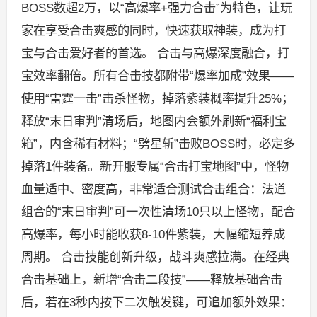
BOSS数超2万，以“高爆率+强力合击”为特色，让玩
家在享受合击爽感的同时，快速获取神装，成为打
宝与合击爱好者的首选。 合击与高爆深度融合，打
宝效率翻倍。所有合击技都附带“爆率加成”效果——
使用“雷霆一击”击杀怪物，掉落紫装概率提升25%；
释放“末日审判”清场后，地图内会额外刷新“福利宝
箱”，内含稀有材料；“劈星斩”击败BOSS时，必定多
掉落1件装备。新开服专属“合击打宝地图”中，怪物
血量适中、密度高，非常适合测试合击组合：法道
组合的“末日审判”可一次性清场10只以上怪物，配合
高爆率，每小时能收获8-10件紫装，大幅缩短养成
周期。 合击技能创新升级，战斗爽感拉满。在经典
合击基础上，新增“合击二段技”——释放基础合击
后，若在3秒内按下二次触发键，可追加额外效果：