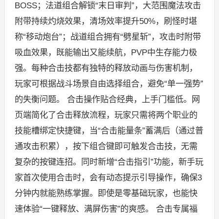
BOSS；法道组合解锁“末日审判”，大范围魔法攻击
附带持续灼烧效果，清场效率提升50%，刷怪时堪
称“移动炮台”；战道组合拥有“劈星斩”，攻击时附带
吸血效果，既能输出又能续航，PVP中生存能力极
强。每种合击技都有独特的释放动画与伤害机制，
玩家可根据战斗场景自由选择组合，避免“单一强势”
的失衡问题。 合击操作贴合经典，上手门槛低。网
页端简化了合击释放流程，玩家只需将两个职业的
技能槽绑定快捷键，当“合击能量条”蓄满后（通过普
通攻击积累），按下组合键即可触发合击技，无需
复杂的按键连招。同时新增“合击指引”功能，新手玩
家首次使用合击时，会有动态提示引导操作，确保3
分钟内就能熟练掌握。即使是零基础玩家，也能快
速体验“一键释放、满屏伤害”的爽感。 合击专属福