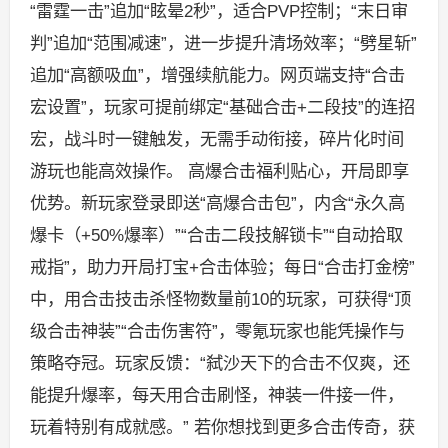
“雷霆一击”追加“眩晕2秒”，适合PVP控制；“末日审
判”追加“范围减速”，进一步提升清场效率；“劈星斩”
追加“高额吸血”，增强续航能力。网页端支持“合击
宏设置”，玩家可提前绑定“基础合击+二段技”的连招
宏，战斗时一键触发，无需手动衔接，碎片化时间
游玩也能高效操作。 高爆合击福利贴心，开局即享
优势。新玩家登录即送“高爆合击包”，内含“永久高
爆卡（+50%爆率）”“合击二段技解锁卡”“自动拾取
戒指”，助力开局打宝+合击体验；每日“合击打金榜”
中，用合击技击杀怪物数量前10的玩家，可获得“顶
级合击神装”“合击伤害符”，零氪玩家也能凭操作与
策略夺冠。玩家反馈：“弑沙天下的合击不仅爽，还
能提升爆率，每天用合击刷怪，神装一件接一件，
玩着特别有成就感。” 若你想找到更多合击传奇，获