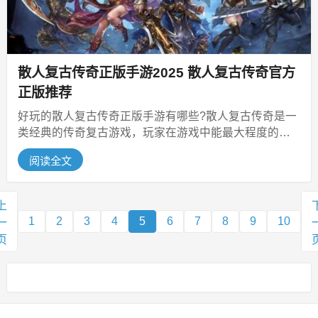
散人复古传奇正版手游2025 散人复古传奇官方
正版推荐
好玩的散人复古传奇正版手游有哪些?散人复古传奇是一
类经典的传奇复古游戏，玩家在游戏中能最大程度的发
挥传奇游戏的挂机功能，让你每天...
阅读全文
上
1
2
3
4
5
6
7
8
9
10
一
页