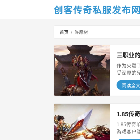
创客传奇私服发布
首页
/
许愿树
三职业
作为火爆
受深厚的
原汁...
阅读全
1.85
1.85传
游戏客户
攻...