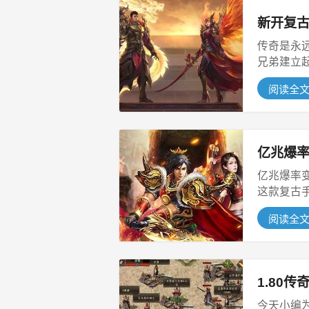
新开复
传奇是永
兄弟建立
快感...
阅读全
亿兆爆
亿兆爆率
这款复古
落，冒...
阅读全
1.80
今天小编为