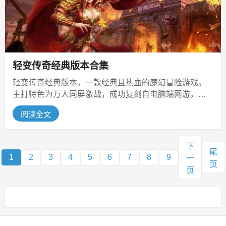
轻变传奇经典版本合集
轻变传奇经典版本，一款经典且热血的魔幻冒险游戏。
主打特色为万人同屏激战，成功复刻自电脑端网游，实
时在线展现波澜壮阔的玛法大陆。皇...
阅读全文
下
尾
1
2
3
4
5
6
7
8
9
一
页
页